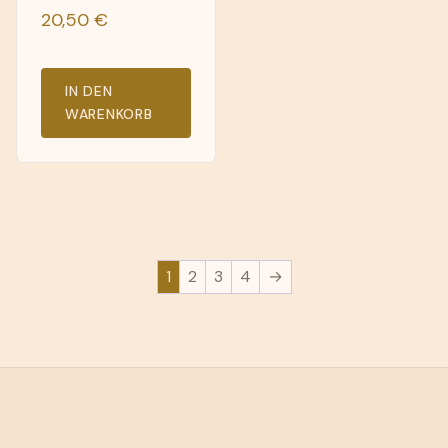
20,50
€
IN DEN
WARENKORB
1
2
3
4
→