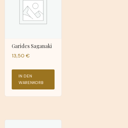
Garides Saganaki
13,50
€
IN DEN
WARENKORB