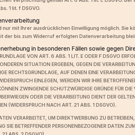
ichen Verpflichtung gemäß Art. 6 Abs. 1 lit. c DSGVO. Be
s. 1 lit. f DSGVO.
tenverarbeitung
ur mit Ihrer ausdrücklichen Einwilligung möglich. Sie kön
it der bis zum Widerruf erfolgten Datenverarbeitung ble
nerhebung in besonderen Fällen sowie gegen Dir
NDLAGE VON ART. 6 ABS. 1 LIT. E ODER F DSGVO ERFOL
ESONDEREN SITUATION ERGEBEN, GEGEN DIE VERARBEIT
LIGE RECHTSGRUNDLAGE, AUF DENEN EINE VERARBEITUNG
IDERSPRUCH EINLEGEN, WERDEN WIR IHRE BETROFFEN
R KÖNNEN ZWINGENDE SCHUTZWÜRDIGE GRÜNDE FÜR DIE 
N ÜBERWIEGEN ODER DIE VERARBEITUNG DIENT DER GEL
 (WIDERSPRUCH NACH ART. 21 ABS. 1 DSGVO).
EN VERARBEITET, UM DIREKTWERBUNG ZU BETREIBEN, S
NG SIE BETREFFENDER PERSONENBEZOGENER DATEN ZU
21 ABS. 2 DSGVO).