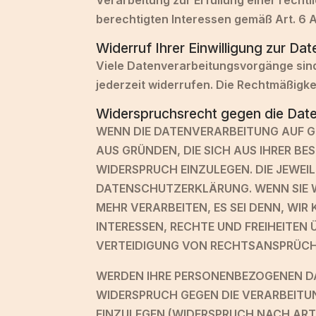
Verarbeitung zur Erfüllung einer rechtl
berechtigten Interessen gemäß Art. 6 Ab
Widerruf Ihrer Einwilligung zur Da
Viele Datenverarbeitungsvorgänge sind n
jederzeit widerrufen. Die Rechtmäßigke
Widerspruchsrecht gegen die Date
WENN DIE DATENVERARBEITUNG AUF GRU
AUS GRÜNDEN, DIE SICH AUS IHRER B
WIDERSPRUCH EINZULEGEN. DIE JEWEI
DATENSCHUTZERKLÄRUNG. WENN SIE W
MEHR VERARBEITEN, ES SEI DENN, WI
INTERESSEN, RECHTE UND FREIHEITE
VERTEIDIGUNG VON RECHTSANSPRÜCHEN
WERDEN IHRE PERSONENBEZOGENEN DAT
WIDERSPRUCH GEGEN DIE VERARBEITU
EINZULEGEN (WIDERSPRUCH NACH ART. 