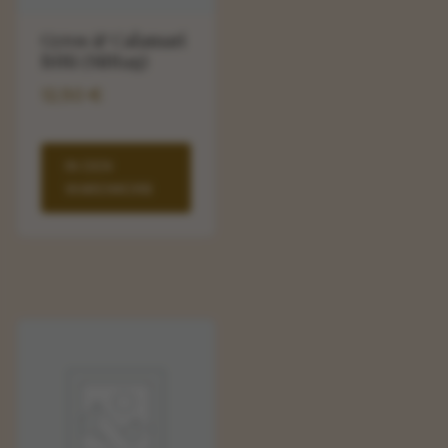
Gyros & Calamari
fritti (Mittag)
12,50
€
IN DEN
WARENKORB