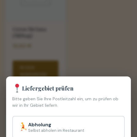
Gyros Metaxa
(Mittag)
13,50
€
IN DEN
WARENKORB
Liefergebiet prüfen
Bitte geben Sie Ihre Postleitzahl ein, um zu prüfen ob
wir in Ihr Gebiet liefern.
Abholung
Selbst abholen im Restaurant