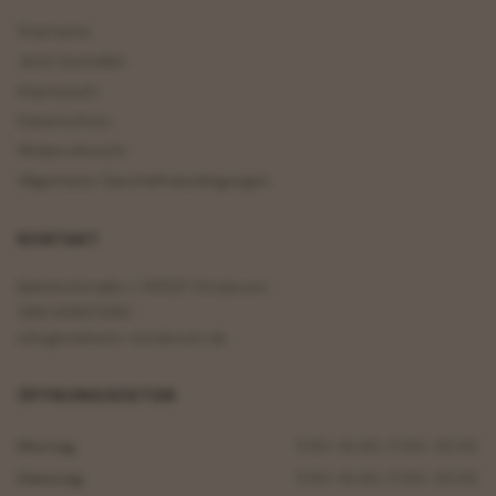
Startseite
Jetzt bestellen
Impressum
Datenschutz
Widerrufsrecht
Allgemeine Geschäftsbedingungen
KONTAKT
Bahnhofstraße 1, 85521 Ottobrunn
089 60857290
info@meltemi-ottobrunn.de
ÖFFNUNGSZEITEN
Montag
11:30–14:00, 17:00–22:00
Dienstag
11:30–14:00, 17:00–22:00