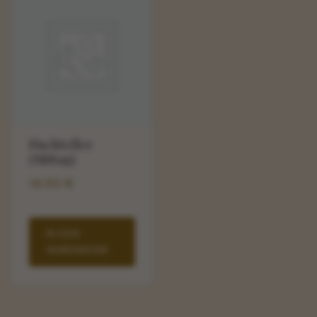
Fischteller
(Mittag)
14,50
€
IN DEN
WARENKORB