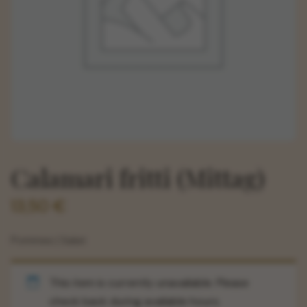
Calamari fritti (Mittag)
13,50
€
Pommes | Salat
This item is currently unavailable. Please
check back during available hours.