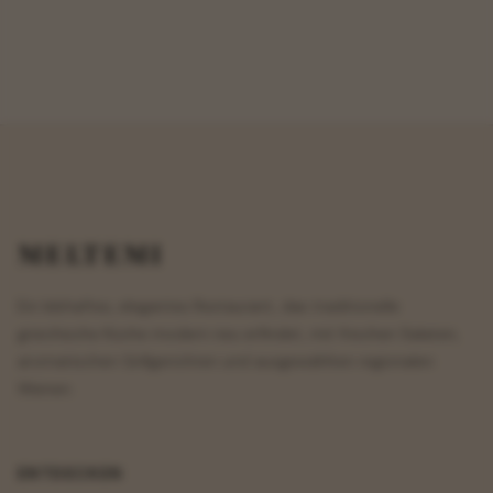
MELTEMI
Ein lebhaftes, elegantes Restaurant, das traditionelle
griechische Küche modern neu erfindet, mit frischen Salaten,
aromatischen Grillgerichten und ausgewählten regionalen
Weinen.
ENTDECKEN